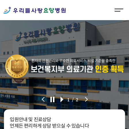
M
e
n
u
O
p
e
n
1
/
2
입원안내 및 진료상담
언제든 편리하게 상담 받으실 수 있습니다