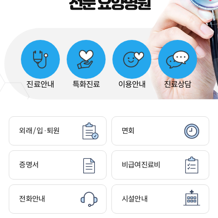
전문 요양병원
진료안내
특화진료
이용안내
진료상담
외래 / 입·퇴원
면회
증명서
비급여진료비
전화안내
시설안내