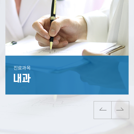
내과
진료과목
진료과목
진료과목
진료과목
진료과목
진료과목
진료과목
신경외과
산부인과
재활의학과
내과
가정의학과
노인의학과
한방과