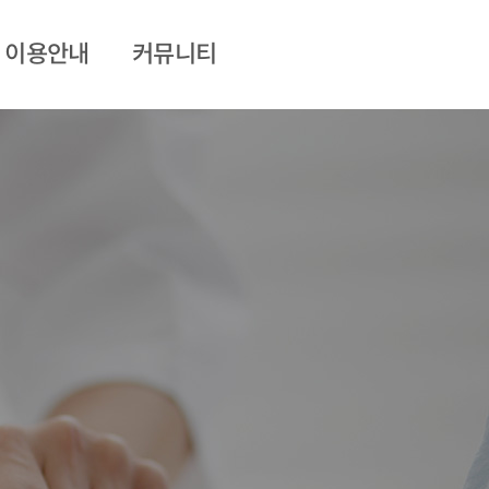
이용안내
커뮤니티
외래 / 입·퇴원
병원소식
면회
진료상담
비급여진료비
협약병원
식단