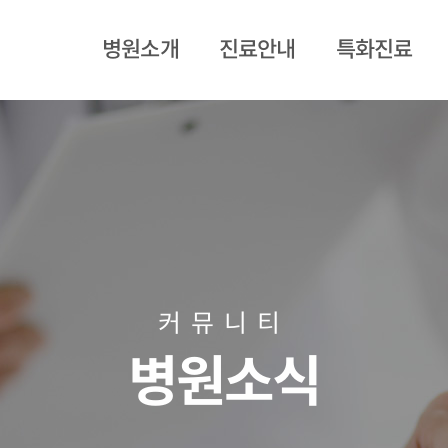
병원소개
진료안내
특화진료
인사말
진료과목
재활프로그램
미션/비전
의료진
신경외과
전화안내
시설안내
커뮤니티
오시는길
병원소식