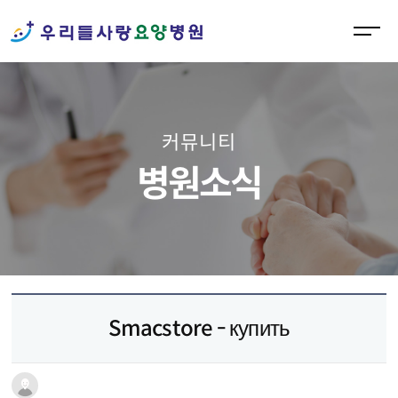
M
e
n
u
O
커뮤니티
p
e
병원소식
n
Smacstore - купить