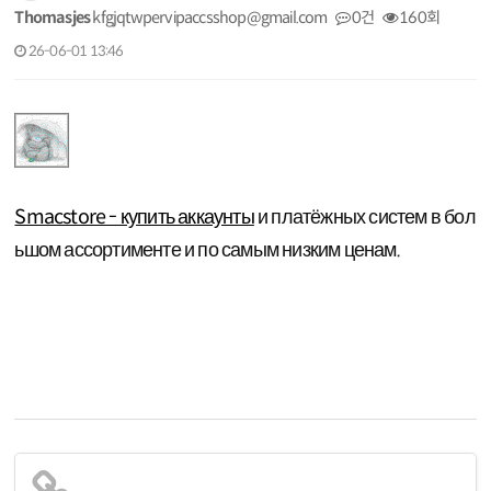
Thomasjes
kfgjqtwpervipaccsshop@gmail.com
0건
160회
26-06-01 13:46
Smacstore - купить аккаунты
и платёжных систем в бол
ьшом ассортименте и по самым низким ценам.