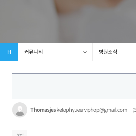
H
커뮤니티
병원소식
Thomasjes
ketophyueerviphop@gmail.com