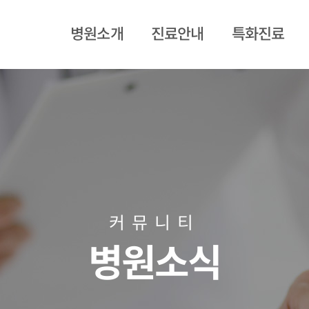
병원소개
진료안내
특화진료
인사말
진료과목
재활프로그램
미션/비전
의료진
신경외과
전화안내
시설안내
커뮤니티
오시는길
병원소식