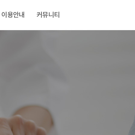
이용안내
커뮤니티
외래 / 입·퇴원
병원소식
면회
진료상담
비급여진료비
협약병원
식단