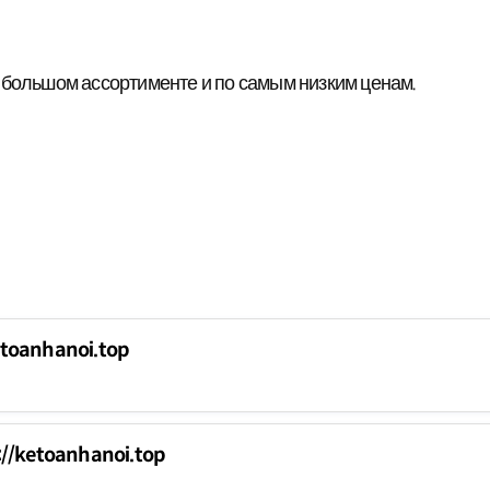
 большом ассортименте и по самым низким ценам.
etoanhanoi.top
s://ketoanhanoi.top