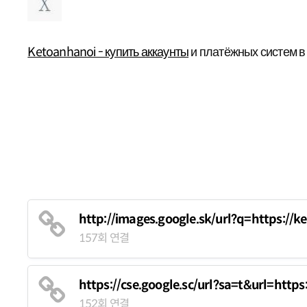
Ketoanhanoi - купить аккаунты
и платёжных систем в
http://images.google.sk/url?q=https://k
157회 연결
https://cse.google.sc/url?sa=t&url=http
152회 연결